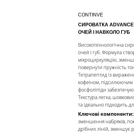
CONTINVE
СИРОВАТКА ADVANCED
ОЧЕЙ І НАВКОЛО ГУБ
Високотехнологічна сир
очей і губ. Формула ств
мікроциркуляцію, зменши
повернути пружність тон
Тетрапептид із виражен
кофеїном, підсилюючим к
фосфоліпіди забезпечуют
Текстура легка, шовкови
та ідеально підходить д
Ключові компоненти
зменшення набряків, по
дрібних ліній, зменшує р