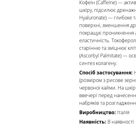
Кофеїн (Caffeine) — актив
шкіру, підсилює дренажн
Hyaluronate) — глибоке 
поверхні, зменшення дрі
покращує проникнення ак
еластичність. Токоферол
старінню та зміцнює клі
(Ascorbyl Palmitate) — о
синтез колагену.
Спосіб застосування:
(розміром з рисове зерня
червоної кайми. На шкір
ввечері перед нанесенн
набряків та розгладження
Виробництво:
Італія
Наявність:
В наявності