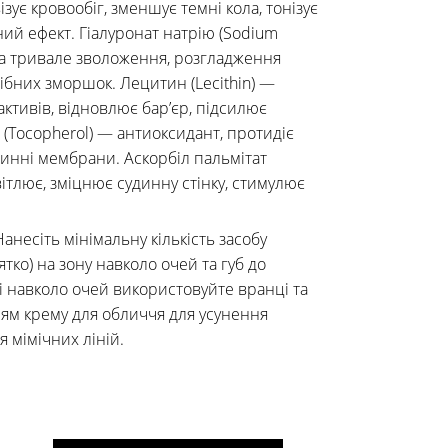
ізує кровообіг, зменшує темні кола, тонізує
ий ефект. Гіалуронат натрію (Sodium
та тривале зволоження, розгладження
бних зморшок. Лецитин (Lecithin) —
тивів, відновлює бар’єр, підсилює
 (Tocopherol) — антиоксидант, протидіє
тинні мембрани. Аскорбіл пальмітат
світлює, зміцнює судинну стінку, стимулює
Нанесіть мінімальну кількість засобу
тко) на зону навколо очей та губ до
і навколо очей використовуйте вранці та
ям крему для обличчя для усунення
 мімічних ліній.