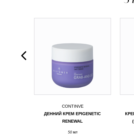
CONTINVE
 CREAM З
ДЕННИЙ КРЕМ EPIGENETIC
КРЕ
KY CREAM
RENEWAL
Y)
50 мл