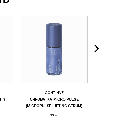
CONTINVE
ITY
СИРОВАТКА MICRO PULSE
КР
(MICROPULSE LIFTING SERUM)
(MICROP
30 мл