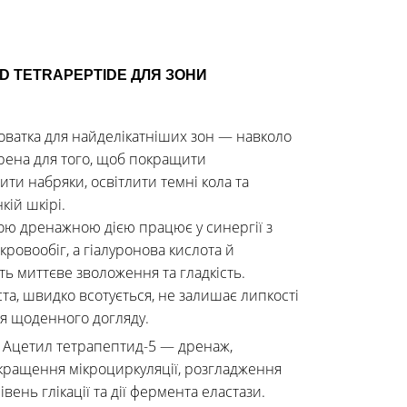
 TETRAPEPTIDE ДЛЯ ЗОНИ
оватка для найделікатніших зон — навколо
орена для того, щоб покращити
ти набряки, освітлити темні кола та
кій шкірі.
ою дренажною дією працює у синергії з
ровообіг, а гіалуронова кислота й
ь миттєве зволоження та гладкість.
ста, швидко всотується, не залишає липкості
ля щоденного догляду.
:
Ацетил тетрапептид-5 — дренаж,
кращення мікроциркуляції, розгладження
івень глікації та дії фермента еластази.