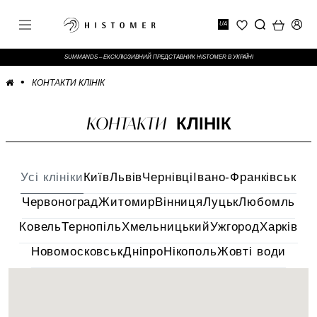
UA
SUMMANDS – ЕКСКЛЮЗИВНИЙ ПРЕДСТАВНИК HISTOMER В УКРАЇНІ
КОНТАКТИ КЛІНІК
КОНТАКТИ
КЛІНІК
Усі клініки
Київ
Львів
Чернівці
Івано-Франківськ
Червоноград
Житомир
Вінниця
Луцьк
Любомль
Ковель
Тернопіль
Хмельницький
Ужгород
Харків
Новомосковськ
Дніпро
Нікополь
Жовті води