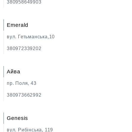
380958649903
Emerald
вул. Гетьманська,10
380972339202
Aйва
пр. Поля, 43
380973662992
Genesis
вул. Рибінська, 119