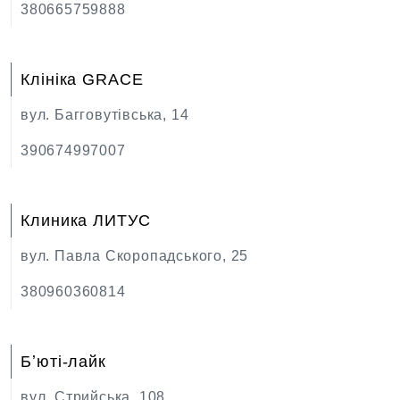
380665759888
Клініка GRACE
вул. Багговутівська, 14
390674997007
Клиника ЛИТУС
вул. Павла Скоропадського, 25
380960360814
Бʼюті-лайк
вул. Стрийська, 108