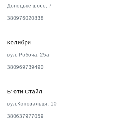
Донецьке шосе, 7
380976020838
Колибри
вул. Робоча, 25a
380969739490
Б'юти Cтайл
вул.Коновальця, 10
380637977059