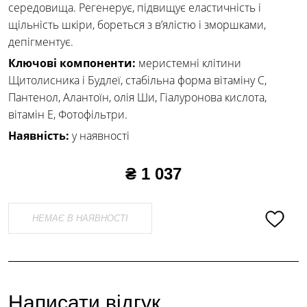
середовища. Регенерує, підвищує еластичність і
щільність шкіри, бореться з в’ялістю і зморшками,
депігментує.
Ключові компоненти:
меристемні клітини
Щитолисника і Будлеї, стабільна форма вітаміну С,
Пантенол, Алантоїн, олія Ши, Гіалуронова кислота,
вітамін Е, Фотофільтри.
Наявність:
у наявності
₴ 1 037
НЕМАЄ В НАЯВНОСТІ
Написати відгук