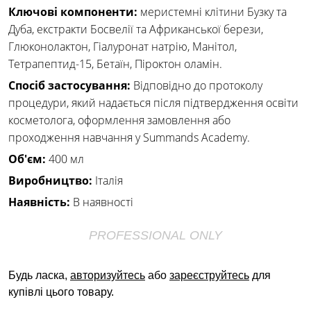
Ключові компоненти:
меристемні клітини Бузку та
Дуба, екстракти Босвелії та Африканської берези,
Глюконолактон, Гіалуронат натрію, Манітол,
Тетрапептид-15, Бетаїн, Піроктон оламін.
Спосіб застосування:
Відповідно до протоколу
процедури, який надається після підтвердження освіти
косметолога, оформлення замовлення або
проходження навчання у Summands Academy.
Об'єм:
400 мл
Виробництво:
Італія
Наявність:
В наявності
PROFESSIONAL ONLY
Будь ласка,
авторизуйтесь
або
зареєструйтесь
для
купівлі цього товару.