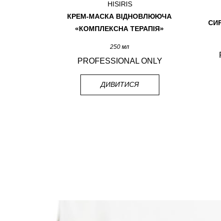
HISIRIS
КІЙЛИВИЙ
КРЕМ-МАСКА ВІДНОВЛЮЮЧА
СИ
КІРИ
«КОМПЛЕКСНА ТЕРАПІЯ»
250 мл
 ONLY
PROFESSIONAL ONLY
ДИВИТИСЯ