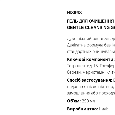
HISIRIS
ГЕЛЬ ДЛЯ ОЧИЩЕННЯ 
GENTLE CLEANSING G
Дуже ніжний олеогель д
Делікатна формула без ін
стандартних очищуваль
Ключові компоненти
Тетрапептид-15, Токофер
берези, меристемні клітин
Спосіб застосування:
надається після підтве
замовлення або проход
Об'єм:
250 мл
Виробництво:
Італія