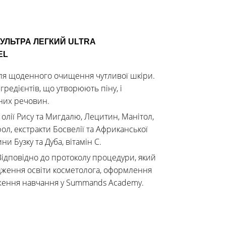
УЛЬТРА ЛЕГКИЙ ULTRA
EL
ля щоденного очищення чутливої шкіри.
гредієнтів, що утворюють піну, і
них речовин.
:
олії Рису та Мигдалю, Лецитин, Манітол,
ол, екстракти Босвелії та Африканської
и Бузку та Дуба, вітамін С.
Відповідно до протоколу процедури, який
рдження освіти косметолога, оформлення
ження навчання у Summands Academy.