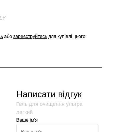
LY
сь
або
зареєструйтесь
для купівлі цього
Написати відгук
Гель для очищення ультра
легкий
Ваше ім'я