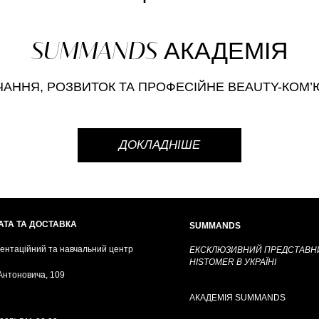
SUMMANDS
АКАДЕМІЯ
ЧАННЯ, РОЗВИТОК
ТА ПРОФЕСІЙНЕ BEAUTY-КОМ’Ю
ДОКЛАДНІШЕ
АТА ТА ДОСТАВКА
SUMMANDS
ентаційний та навчальний центр
ЕКСКЛЮЗИВНИЙ ПРЕДСТАВН
HISTOMER В УКРАЇНІ
 Антоновича, 109
АКАДЕМІЯ SUMMANDS