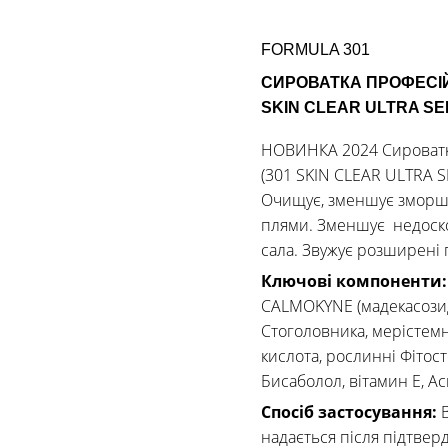
FORMULA 301
СИРОВАТКА ПРОФЕСІЙ
SKIN CLEAR ULTRA S
НОВИНКА 2024 Сироватка
(301 SKIN CLEAR ULTRA 
Очищує, зменшує зморшк
плями. Зменшує недоско
сала. Звужує розширені 
Ключові компоненти
CALMOKYNE (мадекасозид)
Стоголовника, мерістемн
кислота, рослинні Фітос
Бисаболол, вітамин Е, Ас
Спосіб застосування:
надається після підтве