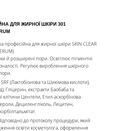
НА ДЛЯ ЖИРНОЇ ШКІРИ 301
ERUM
 професійна для жирної шкіри SKIN CLEAR
SERUM)
и й розширені пори. Освітлює пігментні
налості. Регулює вироблення шкірного
пори.
:
SRF (Лактобіонова та Шикімова кислоти),
, Гліцерин, екстракти Баобаба та
і клітини Центели, Етил-аскорбінова
тероли, Дециленгліколь, Лецитин,
корбілпальмітат.
Відповідно до протоколу процедури, який
рдження освіти косметолога, оформлення