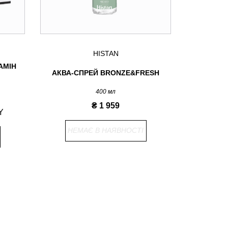
HISTAN
АМІН
СИРОВА
АКВА-СПРЕЙ BRONZE&FRESH
РОЗГЛ
400 мл
₴ 1 959
Y
НЕМАЄ В НАЯВНОСТІ
НЕМ