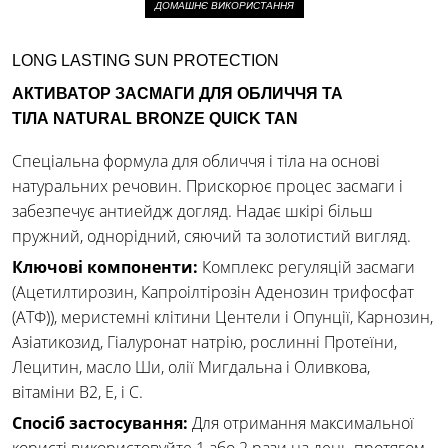
ДОМАШНЄ ВИКОРИСТАННЯ
LONG LASTING SUN PROTECTION
АКТИВАТОР ЗАСМАГИ ДЛЯ ОБЛИЧЧЯ ТА
ТІЛА NATURAL BRONZE QUICK TAN
Спеціальна формула для обличчя і тіла на основі
натуральних речовин. Прискорює процес засмаги і
забезпечує антиейдж догляд. Надає шкірі більш
пружний, однорідний, сяючий та золотистий вигляд.
Ключові компоненти:
Комплекс регуляцій засмаги
(Ацетилтирозин, Капроілтірозін Аденозин трифосфат
(АТФ)), меристемні клітини Центели і Опунції, Карнозин,
Азіатикозид, Гіалуронат натрію, рослинні Протеїни,
Лецитин, масло Ши, олії Мигдальна і Оливкова,
вітаміни В2, Е, і С.
Спосіб застосування:
Для отримання максимальної
користі використовуйте 1 або 2 рази на день протягом