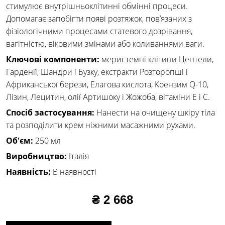
стимулює внутрішньоклітинні обмінні процеси.
Допомагає запобігти появі розтяжок, пов’язаних з
фізіологічними процесами статевого дозрівання,
вагітністю, віковими змінами або коливаннями ваги.
Ключові компоненти:
меристемні клітини Центели,
Гарденії, Шандри і Бузку, екстракти Розторопші і
Африканської берези, Елагова кислота, Коензим Q-10,
Лізин, Лецитин, олії Артишоку і Жожоба, вітаміни Е і С.
Спосіб застосування:
Нанести на очищену шкіру тіла
та розподілити крем ніжними масажними рухами.
Об'єм:
250 мл
Виробництво:
Італія
Наявність:
В наявності
₴ 2 668