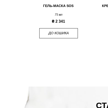
КІЙЛИВИЙ
ГЕЛЬ-МАСКА SOS
КР
КІРИ
75 мл
₴ 2 341
ДО КОШИКА
СТ