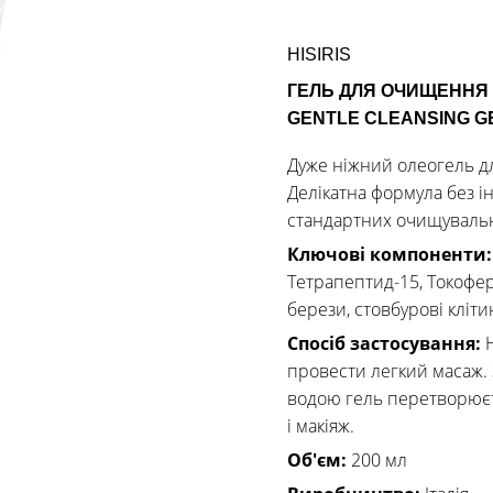
HISIRIS
ГЕЛЬ ДЛЯ ОЧИЩЕННЯ 
GENTLE CLEANSING G
Дуже ніжний олеогель дл
Делікатна формула без ін
стандартних очищуваль
Ключові компоненти
Тетрапептид-15, Токофер
берези, стовбурові кліти
Спосіб застосування:
провести легкий масаж. 
водою гель перетворюєт
і макіяж.
Об'єм:
200 мл