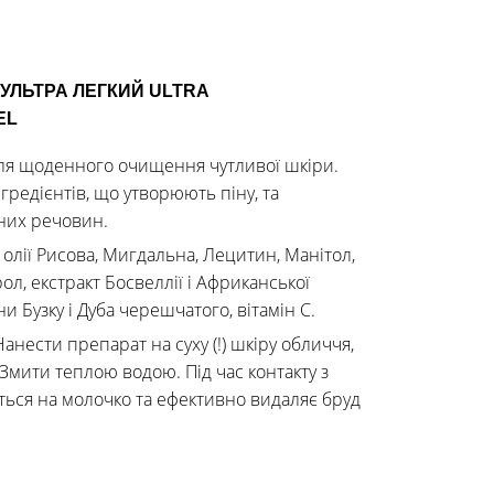
УЛЬТРА ЛЕГКИЙ ULTRA
EL
я щоденного очищення чутливої ​​шкіри.
гредієнтів, що утворюють піну, та
них речовин.
:
олії Рисова, Мигдальна, Лецитин, Манітол,
ол, екстракт Босвеллії і Африканської
ни Бузку і Дуба черешчатого, вітамін С.
Нанести препарат на суху (!) шкіру обличчя,
Змити теплою водою. Під час контакту з
ься на молочко та ефективно видаляє бруд