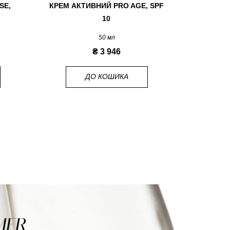
SE,
КРЕМ АКТИВНИЙ PRO AGE, SPF
КРЕМ АК
10
50 мл
₴ 3 946
ДО КОШИКА
MER