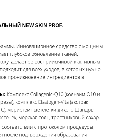
ЛЬНЫЙ NEW SKIN PROF.
раммы. Инновационное средство с мощным
кает глубокое обновление тканей,
кожу, делает ее восприимчивой к активным
подходит для всех уходов, в которых нужно
ное проникновение ингредиентов в
ты:
Комплекс Collagenic-Q10 (коензим Q10 и
езы), комплекс Elastogen-Vita (экстракт
 С), меристемные клетки дикого Шандры,
точек, морская соль, тростниковый сахар.
 соответствии с протоколом процедуры,
ся после подтверждения образования