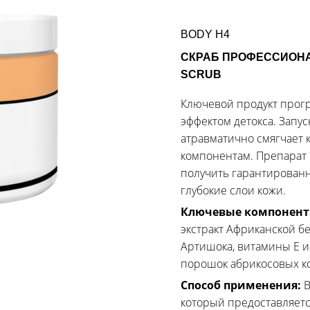
BODY H4
СКРАБ ПРОФЕССИОНА
SCRUB
Ключевой продукт прог
эффектом детокса. Запус
атравматично смягчает 
компонентам. Препарат 
получить гарантирован
глубокие слои кожи.
Ключевые компонен
экстракт Африканской бер
Артишока, витамины Е и
порошок абрикосовых кос
Способ применения:
В
который предоставляет