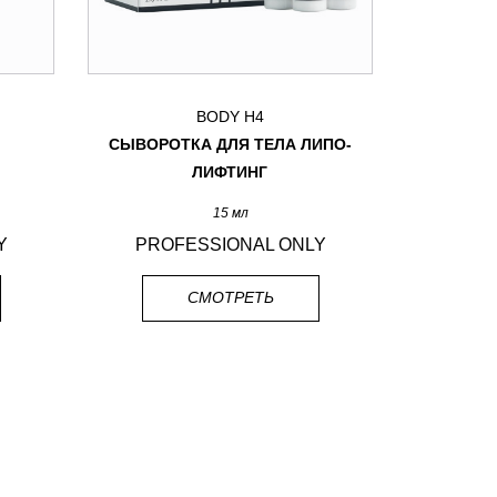
BODY H4
СЫВОРОТКА ДЛЯ ТЕЛА ЛИПО-
МАСКА Д
ЛИФТИНГ
У
15 мл
Y
PROFESSIONAL ONLY
PRO
СМОТРЕТЬ