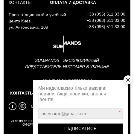
КОНТАКТЫ
ОПЛАТА И ДОСТАВКА
+38 (095) 511 33 00
Презентационный и учебный
+38 (063) 511 33 00
центр Киев,
+38 (096) 511 33 00
ул. Антоновича, 109
SUMMANDS - ЭКСКЛЮЗИВНЫЙ
ПРЕДСТАВИТЕЛЬ HISTOMER В УКРАИНЕ
АКАДЕМИЯ SUMMANDS
Ми надсилаємо тільки важливі
КОНТАКТЫ
ОБРАТНЫЙ ЗВОНОК
новини. Акції, новинки, анонси
івентів.
МЫ В СОЦСЕТЯХ
*
ДОГОВОР ПУБЛИЧНОЙ
ПОЛИТИКА
ОБМЕН И
ОФЕРТЫ
КОНФИДЕНЦИАЛЬНОСТИ
ВОЗВРАТ
ПІДПИСАТИСЬ