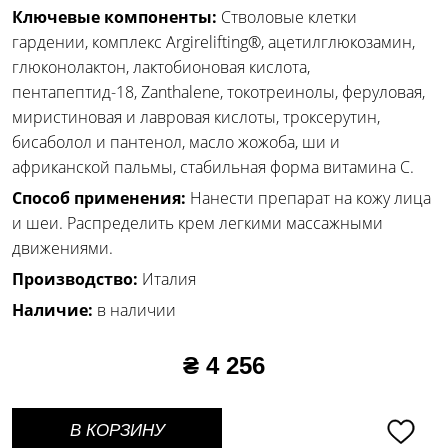
Ключевые компоненты:
Стволовые клетки
гардении, комплекс Argirelifting®, ацетилглюкозамин,
глюконолактон, лактобионовая кислота,
пентапептид-18, Zanthalene, токотреинолы, феруловая,
миристиновая и лавровая кислоты, троксерутин,
бисаболол и пантенол, масло жожоба, ши и
африканской пальмы, стабильная форма витамина С.
Способ применения:
Нанести препарат на кожу лица
и шеи. Распределить крем легкими массажными
движениями.
Производство:
Италия
Наличие:
в наличии
₴ 4 256
В КОРЗИНУ