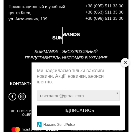
+38 (095) 511 33 00
Презентационный и учебный
+38 (063) 511 33 00
центр Киев,
+38 (096) 511 33 00
ул. Антоновича, 109
SUMMANDS - ЭКСКЛЮЗИВНЫЙ
ПРЕДСТАВИТЕЛЬ HISTOMER В УКРАИНЕ
Ми надсилаємо тільки важливі
АКАДЕМИЯ SUMMANDS
новини. Акції, новинки, анонси
івентів.
КОНТАКТЫ
ОБРАТНЫЙ ЗВОНОК
*
МЫ В СОЦСЕТЯХ
ПІДПИСАТИСЬ
ДОГОВОР ПУБЛИЧНОЙ
ПОЛИТИКА
ОБМЕН И
ОФЕРТЫ
КОНФИДЕНЦИАЛЬНОСТИ
ВОЗВРАТ
Надано SendPulse
© 2025 SUMMANDS LLC. ALL RIGHT RESERVED