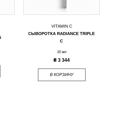
VITAMIN C
СЫВОРОТКА RADIANCE TRIPLE
5
МУС
C
30 мл
PRO
₴ 3 344
В КОРЗИНУ