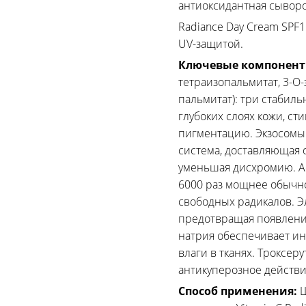
антиоксидантная сыворо
Radiance Day Cream SPF1
UV-защитой.
Ключевые компонен
тетраизопальмитат, 3-О-
пальмитат): три стабил
глубоких слоях кожи, с
пигментацию. Экзосомы
система, доставляющая 
уменьшая дисхромию. Ас
6000 раз мощнее обычн
свободных радикалов. Эл
предотвращая появлени
натрия обеспечивает и
влаги в тканях. Троксеру
антикуперозное действи
Способ применения:
Ш