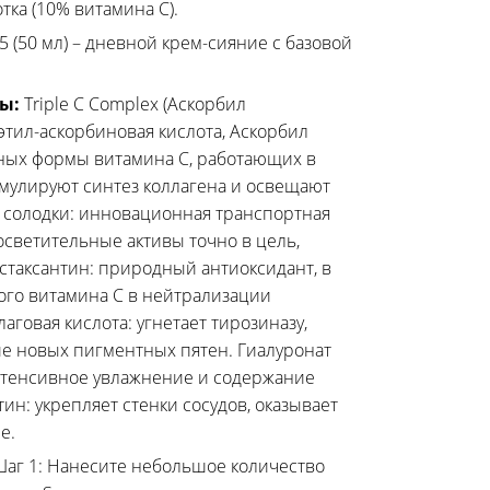
тка (10% витамина С).
5 (50 мл) – дневной крем-сияние с базовой
ты:
Triple C Complex (Аскорбил
этил-аскорбиновая кислота, Аскорбил
ьных формы витамина С, работающих в
тимулируют синтез коллагена и освещают
 солодки: инновационная транспортная
осветительные активы точно в цель,
таксантин: природный антиоксидант, в
ого витамина С в нейтрализации
аговая кислота: угнетает тирозиназу,
е новых пигментных пятен. Гиалуронат
нтенсивное увлажнение и содержание
тин: укрепляет стенки сосудов, оказывает
е.
аг 1: Нанесите небольшое количество